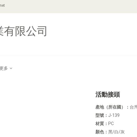
net
業有限公司
更多
活動接頭
產地（所在國）：
台
型號：
J-139
材質：
PC
顏色：
黑/白/灰