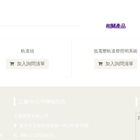
相關產品
軌道頭
低電壓軌道燈照明系統
加入詢問清單
加入詢問清單
工廠/分公司聯絡訊息
文輝興業有限公司
新北市五股區成泰路一段241巷15號
經
886-2-22920470