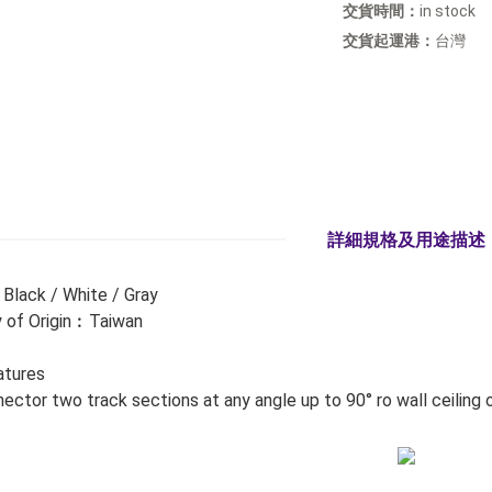
交貨時間：
in stock
交貨起運港：
台灣
詳細規格及用途描述
Black / White / Gray
 of Origin︰Taiwan
atures
ector two track sections at any angle up to 90° ro wall ceiling o