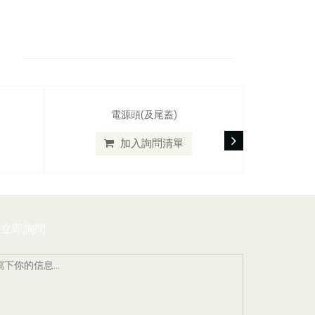
電源頭(及尾蓋)
加入詢問清單
立即詢問