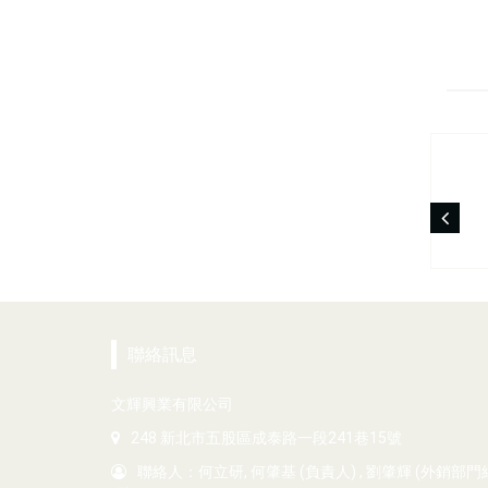
聯絡訊息
文輝興業有限公司
248 新北市五股區成泰路一段241巷15號
聯絡人：何立研, 何肇基 (負責人) , 劉肇輝 (外銷部門