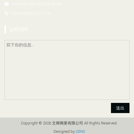
wenhuico@ms32.hinet.net
track-lighting.com.tw
立即詢問
送出
Copyright © 2026 文輝興業有限公司 All Rights Reserved.
Designed by
CENS