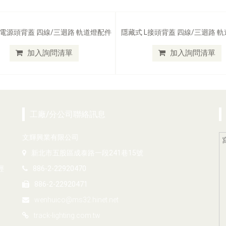
 電源頭背蓋 四線/三迴路 軌道燈配件
隱藏式 L接頭背蓋 四線/三迴路 
加入詢問清單
加入詢問清單
工廠/分公司聯絡訊息
文輝興業有限公司
新北市五股區成泰路一段241巷15號
經
886-2-22920470
886-2-22920471
wenhuico@ms32.hinet.net
track-lighting.com.tw