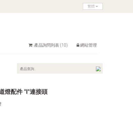
繁體
產品詢問列表
(10)
網站管理
道燈配件 "I"連接頭
灣