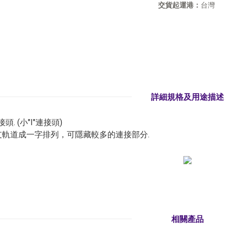
交貨起運港：
台灣
詳細規格及用途描述
頭. (小"I"連接頭)
支軌道成一字排列，可隱藏較多的連接部分.
相關產品