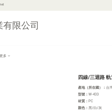
net
業有限公司
更多
四線/三迴路 軌
產地（所在國）：
台
型號：
W-433
材質：
PC
顏色：
黑/白/灰