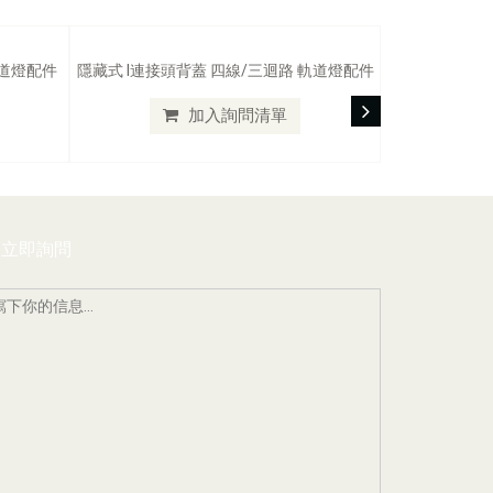
軌道燈配件
隱藏式 I連接頭背蓋 四線/三迴路 軌道燈配件
加入詢問清單
立即詢問