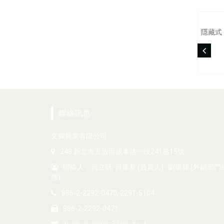
隱藏式
聯絡訊息
文輝興業有限公司
248 新北市五股區成泰路一段241巷15號
聯絡人：何立研, 何肇基 (負責人) , 劉肇輝 (外銷部門
理)
886-2-2292-0470, 2291-5104
886-2-2292-0471