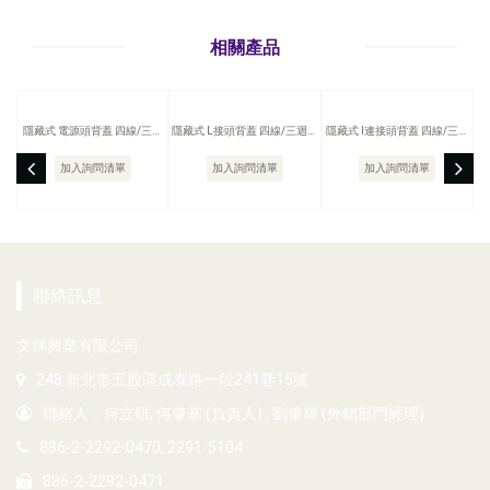
相關產品
隱藏式 電源頭背蓋 四線/三迴
隱藏式 L接頭背蓋 四線/三迴路
隱藏式 I連接頭背蓋 四線/三迴
路 軌道燈配件
軌道燈配件
路 軌道燈配件
加入詢問清單
加入詢問清單
加入詢問清單
聯絡訊息
文輝興業有限公司
248 新北市五股區成泰路一段241巷15號
聯絡人：何立研, 何肇基 (負責人) , 劉肇輝 (外銷部門經理)
886-2-2292-0470, 2291-5104
886-2-2292-0471