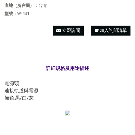
產地（所在國）：
台灣
型號：
W-431
立即詢問
加入詢問清單
詳細規格及用途描述
電源頭
連接軌道與電源
顏色:黑/白/灰