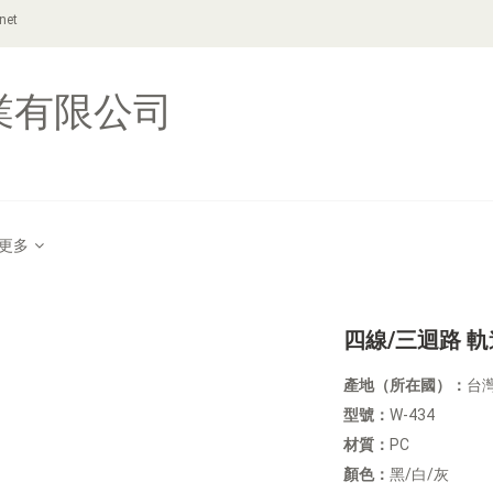
net
業有限公司
更多
四線/三迴路 
產地（所在國）：
台
型號：
W-434
材質：
PC
顏色：
黑/白/灰