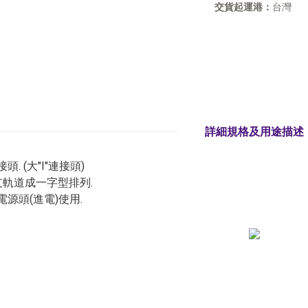
交貨起運港：
台灣
詳細規格及用途描述
頭. (大"I"連接頭)
支軌道成一字型排列.
源頭(進電)使用.