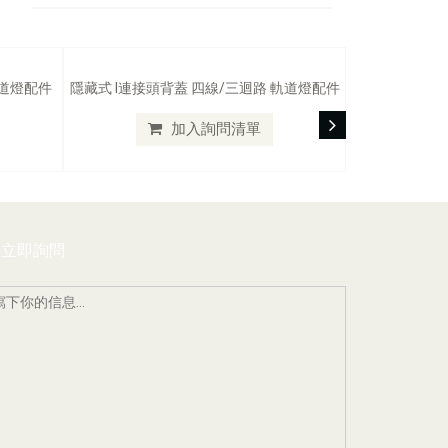
軌道燈配件
隱藏式 I連接頭背蓋 四線/三迴路 軌道燈配件
加入詢問清單
立即詢問