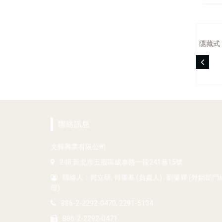
隱藏式
聯絡訊息
文輝興業有限公司
248 新北市五股區成泰路一段241巷15號
聯絡人：何立研, 何肇基 (負責人) , 劉肇輝 (外銷部門
理)
886-2-2292-0470, 2291-5104
886-2-2292-0471