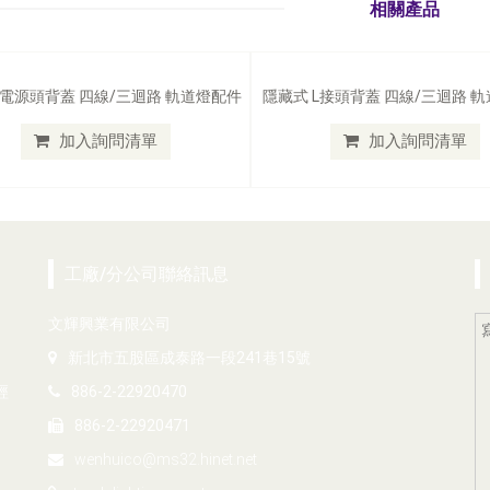
相關產品
 電源頭背蓋 四線/三迴路 軌道燈配件
隱藏式 L接頭背蓋 四線/三迴路 
加入詢問清單
加入詢問清單
工廠/分公司聯絡訊息
文輝興業有限公司
新北市五股區成泰路一段241巷15號
經
886-2-22920470
886-2-22920471
wenhuico@ms32.hinet.net