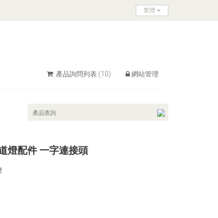
繁體
產品詢問列表
(10)
網站管理
軌道燈配件 一字連接頭
灣