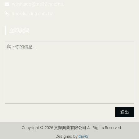
wenhuico@ms32.hinet.net
track-lighting.com.tw
立即詢問
送出
Copyright © 2026 文輝興業有限公司 All Rights Reserved.
Designed by
CENS